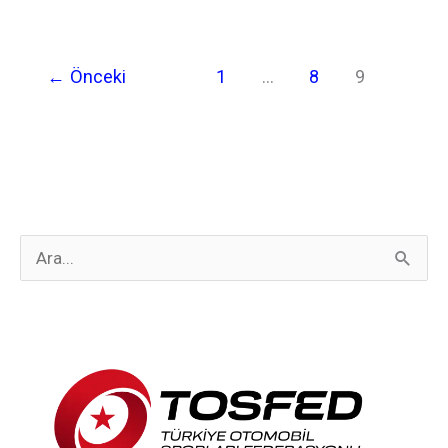
←
Önceki
1
…
8
9
S
e
a
r
c
h