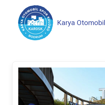
İçeriğe
atla
Karya Otomobil