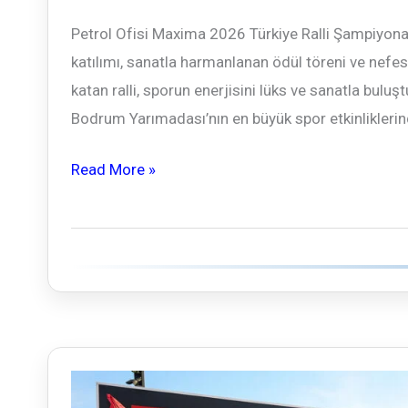
Petrol Ofisi Maxima 2026 Türkiye Ralli Şampiyonası
katılımı, sanatla harmanlanan ödül töreni ve ne
katan ralli, sporun enerjisini lüks ve sanatla bul
Bodrum Yarımadası’nın en büyük spor etkinliklerind
Bodrum’da
Read More »
Yıldızlar
Geçidi
ve
Adrenalin
Rüzgarı