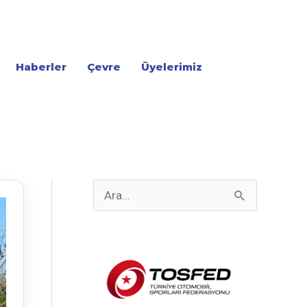
Haberler
Çevre
Üyelerimiz
S
e
a
r
c