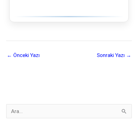
←
Önceki Yazı
Sonraki Yazı
→
S
e
a